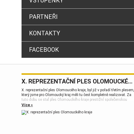
VSTUPENKY
PARTNEŘI
KONTAKTY
FACEBOOK
X. REPREZENTAČNÍ PLES OLOMOUCKÉHO KRAJE
X. reprezentační ples Olomoucého kraje, byl již v pořadí třetím plesem
který jsme pro Olomoucký kraj měli tu čest kompletně realizovat. Za
tuto dobu se stal ples Olomouckého kraje prestižní společenskou
událostí, která patří k vrcholům plesové sezóny.
Více »