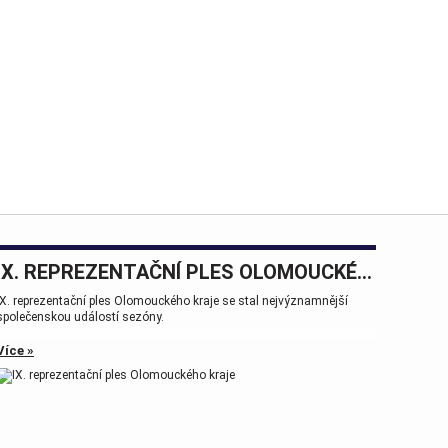
IX. REPREZENTAČNÍ PLES OLOMOUCKÉHO KRAJE
IX. reprezentační ples Olomouckého kraje se stal nejvýznamnější
společenskou událostí sezóny.
Více »