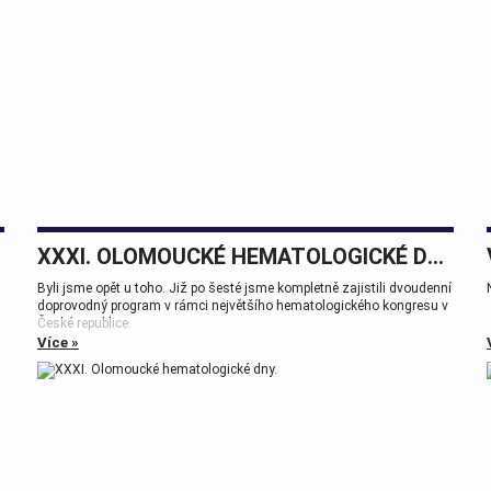
XXXI. OLOMOUCKÉ HEMATOLOGICKÉ DNY.
Byli jsme opět u toho. Již po šesté jsme kompletně zajistili dvoudenní
doprovodný program v rámci největšího hematologického kongresu v
České republice.
Více »
Tak zase za rok na viděnou přátelé.