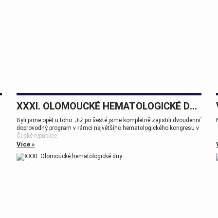
XXXI. OLOMOUCKÉ HEMATOLOGICKÉ DNY.
Byli jsme opět u toho. Již po šesté jsme kompletně zajistili dvoudenní
doprovodný program v rámci největšího hematologického kongresu v
České republice.
Více »
Tak zase za rok na viděnou přátelé.