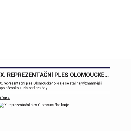
IX. REPREZENTAČNÍ PLES OLOMOUCKÉHO KRAJE
IX. reprezentační ples Olomouckého kraje se stal nejvýznamnější
společenskou událostí sezóny.
Více »