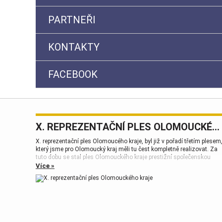
PARTNEŘI
KONTAKTY
FACEBOOK
X. REPREZENTAČNÍ PLES OLOMOUCKÉHO KRAJE
X. reprezentační ples Olomoucého kraje, byl již v pořadí třetím plesem
který jsme pro Olomoucký kraj měli tu čest kompletně realizovat. Za
tuto dobu se stal ples Olomouckého kraje prestižní společenskou
událostí, která patří k vrcholům plesové sezóny.
Více »