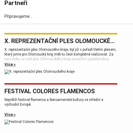
Partneři
Připravujeme...
X. REPREZENTAČNÍ PLES OLOMOUCKÉHO KRAJE
X. reprezentační ples Olomoucého kraje, byl již v pořadí třetím plesem,
který jsme pro Olomoucký kraj měli tu čest kompletně realizovat. Za
tuto dobu se stal ples Olomouckého kraje prestižní společenskou
událostí, která patří k vrcholům plesové sezóny.
Více »
FESTIVAL COLORES FLAMENCOS
Největší festival flamenca a Iberoamerické kultury ve střední a
východní Evropě.
Více »