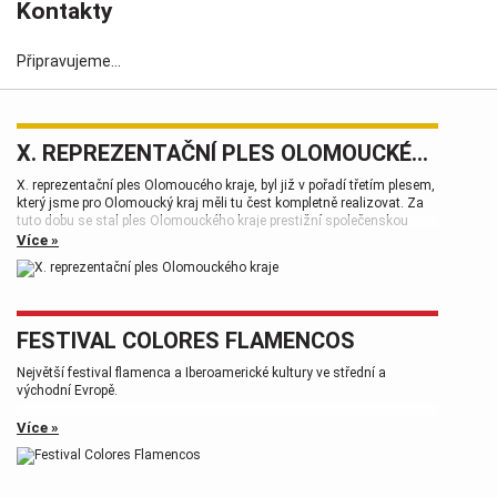
Kontakty
Připravujeme...
X. REPREZENTAČNÍ PLES OLOMOUCKÉHO KRAJE
X. reprezentační ples Olomoucého kraje, byl již v pořadí třetím plesem,
který jsme pro Olomoucký kraj měli tu čest kompletně realizovat. Za
tuto dobu se stal ples Olomouckého kraje prestižní společenskou
událostí, která patří k vrcholům plesové sezóny.
Více »
FESTIVAL COLORES FLAMENCOS
Největší festival flamenca a Iberoamerické kultury ve střední a
východní Evropě.
Více »