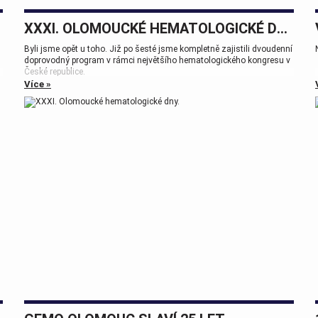
XXXI. OLOMOUCKÉ HEMATOLOGICKÉ DNY.
Byli jsme opět u toho. Již po šesté jsme kompletně zajistili dvoudenní
doprovodný program v rámci největšího hematologického kongresu v
České republice.
Více »
Tak zase za rok na viděnou přátelé.