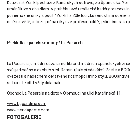
Kouzelník Yor-El pochází z Kanárských ostrovů, ze Španělska. Yor
umění iluze s divadlem. V průběhu své umělecké kariéry pracoval 
po nemožné úniky z pout. "Yor-El, s 20letou zkušeností na scéně, 
celém světě, a to zejména díky své profesionalitě, jedinečnosti a
Přehlídka španělské módy / La Pasarela
La Pasarela je módní oáza a multibrand módních španělských znač
svůj jedinečný a osobitý styl. Dominují ale především" Poete a 
svěžesti s nádechem čerstvého kosmopolitního stylu. BGOandMe lu
se budete cítit vždy dokonale...
Obchod La Pasarela najdete v Olomouci na ulici Kateřinská 11.
www.bgoandme.com
www.tiendapoete.com
FOTOGALERIE