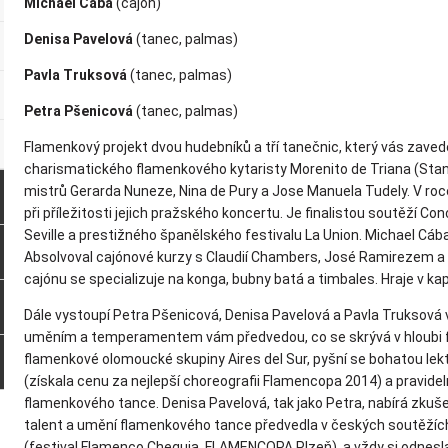
Michael Cába
(cajón)
Denisa Pavelová
(tanec, palmas)
Pavla Truksová
(tanec, palmas)
Petra Pšenicová
(tanec, palmas)
Flamenkový projekt dvou hudebníků a tří tanečnic, který vás zave
charismatického flamenkového kytaristy Morenito de Triana (Stan
mistrů Gerarda Nuneze, Nina de Pury a Jose Manuela Tudely. V roce
při příležitosti jejich pražského koncertu. Je finalistou soutěží C
Seville a prestižného španělského festivalu La Union. Michael Cáb
Absolvoval cajónové kurzy s Claudií Chambers, José Ramirezem 
cajónu se specializuje na konga, bubny batá a timbales. Hraje v k
Dále vystoupí Petra Pšenicová, Denisa Pavelová a Pavla Truksová
uměním a temperamentem vám předvedou, co se skrývá v hloubi f
flamenkové olomoucké skupiny Aires del Sur, pyšní se bohatou le
(získala cenu za nejlepší choreografii Flamencopa 2014) a pravide
flamenkového tance. Denisa Pavelová, tak jako Petra, nabírá zkuše
talent a umění flamenkového tance předvedla v českých soutěží
(festival Flamenco Chequia, FLAMENCOPA Plzeň), a vždy si odnesla 