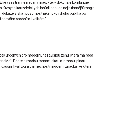
-El je všestranně nadaný mág, který dokonale kombinuje
na různých kouzelnických lahůdkách, od nejintimnější magie
si dokáže získat pozornost jakéhokoli druhu publika po
 především osobním kvalitám."
ek určených pro moderní, nezávislou ženu, která má ráda
BGOandMe". Poete s módou romantickou a jemnou, plnou
xusní, kvalitou a vyjimečností moderní značka, ve které