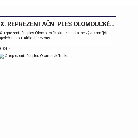
IX. REPREZENTAČNÍ PLES OLOMOUCKÉHO KRAJE
IX. reprezentační ples Olomouckého kraje se stal nejvýznamnější
společenskou událostí sezóny.
Více »