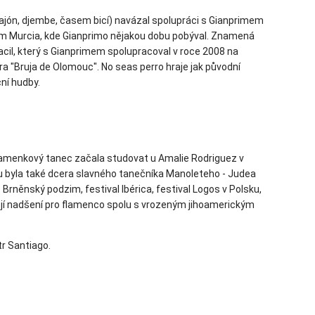
cajón, djembe, časem bicí) navázal spolupráci s Gianprimem
em Murcia, kde Gianprimo nějakou dobu pobýval. Znamená
acil, který s Gianprimem spolupracoval v roce 2008 na
a "Bruja de Olomouc". No seas perro hraje jak původní
ční hudby.
 flamenkový tanec začala studovat u Amalie Rodriguez v
kou byla také dcera slavného tanečníka Manoleteho - Judea
 Brněnský podzim, festival Ibérica, festival Logos v Polsku,
 Její nadšení pro flamenco spolu s vrozeným jihoamerickým
tr Santiago.