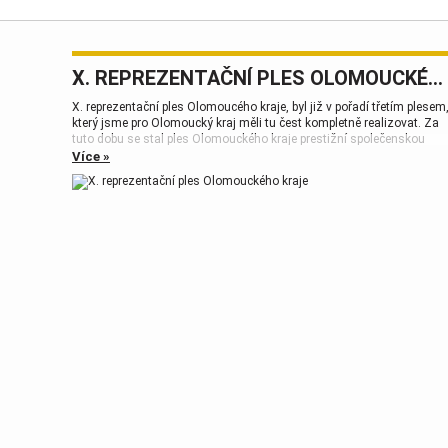
X. REPREZENTAČNÍ PLES OLOMOUCKÉHO KRAJE
X. reprezentační ples Olomoucého kraje, byl již v pořadí třetím plesem
který jsme pro Olomoucký kraj měli tu čest kompletně realizovat. Za
tuto dobu se stal ples Olomouckého kraje prestižní společenskou
událostí, která patří k vrcholům plesové sezóny.
Více »