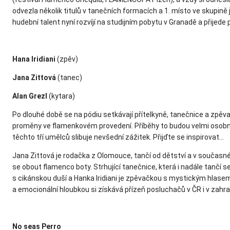
odvezla několik titulů v tanečních formacích a 1. místo ve skupin
hudební talent nyní rozvíjí na studijním pobytu v Granadě a přijede
Hana Iridiani
(zpěv)
Jana Zittová
(tanec)
Alan Grezl
(kytara)
Po dlouhé době se na pódiu setkávají přítelkyně, tanečnice a zpěva
proměny ve flamenkovém provedení. Příběhy to budou velmi osobní
těchto tří umělců slibuje nevšední zážitek. Přijďte se inspirovat...
Jana Zittová je rodačka z Olomouce, tančí od dětství a v současn
se obout flamenco boty. Strhující tanečnice, která i nadále tančí se
s cikánskou duší a Hanka Iridiani je zpěvačkou s mystickým hlasem,
a emocionální hloubkou si získává přízeň posluchačů v ČR i v zahran
No seas Perro