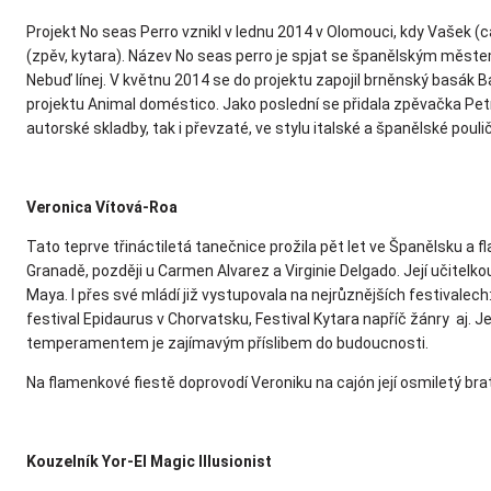
Projekt No seas Perro vznikl v lednu 2014 v Olomouci, kdy Vašek (
(zpěv, kytara). Název No seas perro je spjat se španělským měst
Nebuď línej. V květnu 2014 se do projektu zapojil brněnský basák B
projektu Animal doméstico. Jako poslední se přidala zpěvačka Petr
autorské skladby, tak i převzaté, ve stylu italské a španělské pouli
Veronica Vítová-Roa
Tato teprve třináctiletá tanečnice prožila pět let ve Španělsku a
Granadě, později u Carmen Alvarez a Virginie Delgado. Její učitel
Maya. I přes své mládí již vystupovala na nejrůznějších festivalech:
festival Epidaurus v Chorvatsku, Festival Kytara napříč žánry aj.
temperamentem je zajímavým příslibem do budoucnosti.
Na flamenkové fiestě doprovodí Veroniku na cajón její osmiletý bra
Kouzelník Yor-El Magic Illusionist