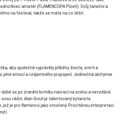
ě jednotlivec amatér (FLAMENCOPA Plzeň). Svůj taneční a
 přímo na festival, takže se máte na co těšit.
čka, aby společně vyprávěly příběhy života, smrti a
, plné emocí a vzájemného propojení. Jedinečná alchymie
é době se po zranění kotníku navrací na scénu a nevzdává
 svou vášní. Alan Grezl je talentovaný kytarista
 jež je pro flamenco jako stvořený. Procítěnou interpretací
ičí.