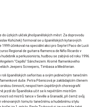
de do úzkých uliček jihošpanělských měst. Za doprovodu
islav Kohútek) formoval se u španělských kytarových
 1999 účinkoval na speciální akci pro Septet Paco de Lucíi
oncurso Regional de guitarra flamenca de Niño Ricardo v
a hudebník a perkusionista, hudbou se zabývá od roku 1996.
a Angelem "Cepillo" Sánchezem. Kromě flamenkového
apelách Jeepers Screepers, Timbasa a Mediterian.
 v roli španělských señoritas a svým jedinečným tanečním
lamenkové duše. Petra Pšenicová je zakládajícím členem
ktorskou činností, nespočtem úspěšných choreografií
lně jezdí do Španělska učit se k největším mistrům
nosti od mistrů tance v Seville a Granadě, při čemž svůj
ch věnovaných tomuto tanečnímu a hudebnímu stylu
trofej za 1. místo. Pavla Truksová si ze soutěže také