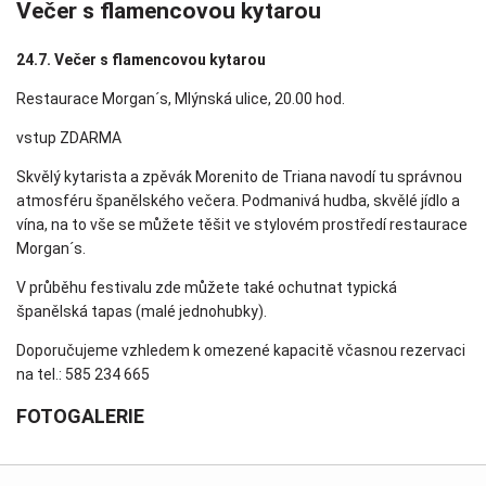
Večer s flamencovou kytarou
24.7. Večer s flamencovou kytarou
Restaurace Morgan´s, Mlýnská ulice, 20.00 hod.
vstup ZDARMA
Skvělý kytarista a zpěvák Morenito de Triana navodí tu správnou
atmosféru španělského večera. Podmanivá hudba, skvělé jídlo a
vína, na to vše se můžete těšit ve stylovém prostředí restaurace
Morgan´s.
V průběhu festivalu zde můžete také ochutnat typická
španělská tapas (malé jednohubky).
Doporučujeme vzhledem k omezené kapacitě včasnou rezervaci
na tel.: 585 234 665
FOTOGALERIE