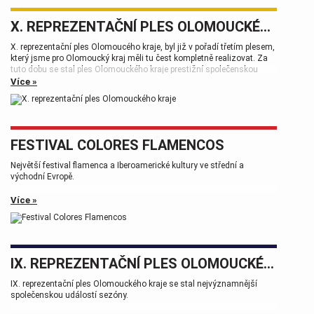
X. REPREZENTAČNÍ PLES OLOMOUCKÉHO KRAJE
X. reprezentační ples Olomoucého kraje, byl již v pořadí třetím plesem,
který jsme pro Olomoucký kraj měli tu čest kompletně realizovat. Za
tuto dobu se stal ples Olomouckého kraje prestižní společenskou
událostí, která patří k vrcholům plesové sezóny.
Více »
FESTIVAL COLORES FLAMENCOS
Největší festival flamenca a Iberoamerické kultury ve střední a
východní Evropě.
Více »
IX. REPREZENTAČNÍ PLES OLOMOUCKÉHO KRAJE
IX. reprezentační ples Olomouckého kraje se stal nejvýznamnější
společenskou událostí sezóny.