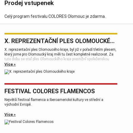
Prodej vstupenek
Celý program festivalu COLORES Olomouc je zdarma.
X. REPREZENTAČNÍ PLES OLOMOUCKÉHO KRAJE
X. reprezentační ples Olomoucého kraje, byl již v pořadí třetím plesem,
který jsme pro Olomoucký kraj měli tu čest kompletně realizovat. Za
tuto dobu se stal ples Olomouckého kraje prestižní společenskou
událostí, která patří k vrcholům plesové sezóny.
Více »
FESTIVAL COLORES FLAMENCOS
Největší festival flamenca a Iberoamerické kultury ve střední a
východní Evropě.
Více »