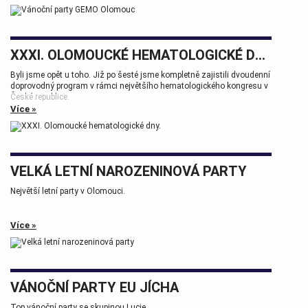
XXXI. OLOMOUCKÉ HEMATOLOGICKÉ DNY.
Byli jsme opět u toho. Již po šesté jsme kompletně zajistili dvoudenní
doprovodný program v rámci největšího hematologického kongresu v
České republice.
Více »
Tak zase za rok na viděnou přátelé.
VELKÁ LETNÍ NAROZENINOVÁ PARTY
Největší letní party v Olomouci.
Více »
VÁNOČNÍ PARTY EU JÍCHA
Top vánoční party se skupinou Lucie.