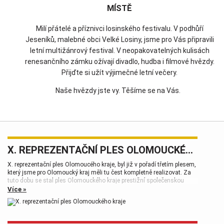
MÍSTĚ
Milí přátelé a příznivci losinského festivalu. V podhůří
Jeseníků, malebné obci Velké Losiny, jsme pro Vás připravili
letní multižánrový festival. V neopakovatelných kulisách
renesančního zámku ožívají divadlo, hudba i filmové hvězdy.
Přijďte si užít výjimečné letní večery.
Naše hvězdy jste vy. Těšíme se na Vás.
X. REPREZENTAČNÍ PLES OLOMOUCKÉHO KRAJE
X. reprezentační ples Olomoucého kraje, byl již v pořadí třetím plesem,
který jsme pro Olomoucký kraj měli tu čest kompletně realizovat. Za
tuto dobu se stal ples Olomouckého kraje prestižní společenskou
událostí, která patří k vrcholům plesové sezóny.
Více »