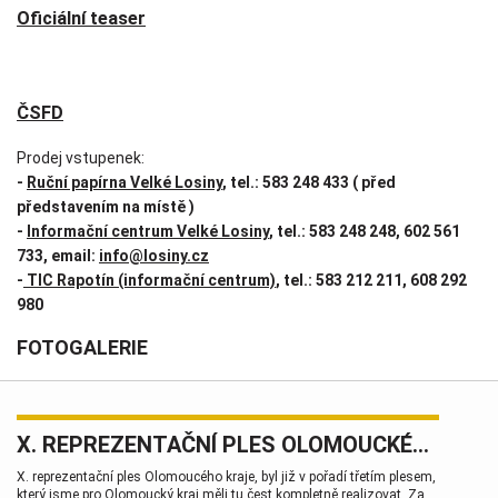
Oficiální teaser
ČSFD
Prodej vstupenek:
-
Ruční papírna Velké Losiny
, tel.: 583 248 433 ( před
představením na místě )
-
Informační centrum Velké Losiny
, tel.: 583 248 248, 602 561
733, email:
info@losiny.cz
-
TIC Rapotín (informační centrum)
, tel.: 583 212 211, 608 292
980
FOTOGALERIE
X. REPREZENTAČNÍ PLES OLOMOUCKÉHO KRAJE
X. reprezentační ples Olomoucého kraje, byl již v pořadí třetím plesem,
který jsme pro Olomoucký kraj měli tu čest kompletně realizovat. Za