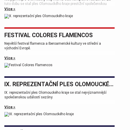
tuto dobu se stal ples Olomouckého kraje prestižní společenskou
událostí, která patří k vrcholům plesové sezóny.
Více »
FESTIVAL COLORES FLAMENCOS
Největší festival flamenca a Iberoamerické kultury ve střední a
východní Evropě.
Více »
IX. REPREZENTAČNÍ PLES OLOMOUCKÉHO KRAJE
IX. reprezentační ples Olomouckého kraje se stal nejvýznamnější
společenskou událostí sezóny.
Více »