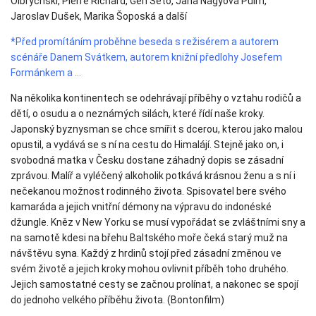
Olbrychski, Pierre Richard, Gen Seto, Jana Nagyová Pulm,
Jaroslav Dušek, Marika Šoposká a další
*Před promítáním proběhne beseda s režisérem a autorem
scénáře Danem Svátkem, autorem knižní předlohy Josefem
Formánkem a ...
Na několika kontinentech se odehrávají příběhy o vztahu rodičů a
dětí, o osudu a o neznámých silách, které řídí naše kroky.
Japonský byznysman se chce smířit s dcerou, kterou jako malou
opustil, a vydává se s ní na cestu do Himalájí. Stejně jako on, i
svobodná matka v Česku dostane záhadný dopis se zásadní
zprávou. Malíř a vyléčený alkoholik potkává krásnou ženu a s ní i
nečekanou možnost rodinného života. Spisovatel bere svého
kamaráda a jejich vnitřní démony na výpravu do indonéské
džungle. Kněz v New Yorku se musí vypořádat se zvláštními sny a
na samotě kdesi na břehu Baltského moře čeká starý muž na
návštěvu syna. Každý z hrdinů stojí před zásadní změnou ve
svém životě a jejich kroky mohou ovlivnit příběh toho druhého.
Jejich samostatné cesty se začnou prolínat, a nakonec se spojí
do jednoho velkého příběhu života. (Bontonfilm)