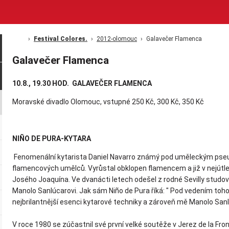
Festival Colores.
2012-olomouc
Galavečer Flamenca
Galavečer Flamenca
10.8., 19.30 HOD. GALAVEČER FLAMENCA
Moravské divadlo Olomouc, vstupné 250 Kč, 300 Kč, 350 Kč
NIÑO DE PURA-KYTARA
Fenomenální kytarista Daniel Navarro známý pod uměleckým pseud
flamencových umělců. Vyrůstal obklopen flamencem a již v nejútle
Josého Joaquína. Ve dvanácti letech odešel z rodné Sevilly studo
Manolo Sanlúcarovi. Jak sám Niño de Pura říká: " Pod vedením tohot
nejbrilantnější esenci kytarové techniky a zároveň mě Manolo Sanlú
V roce 1980 se zúčastnil své první velké soutěže v Jerez de la Front