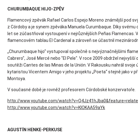
CHURUMBAQUE HIJO-ZPĚV
Flamencový zpěvák Rafael Carlos Espejo Moreno známější pod 
z Córdoby a je synem zpěváka Manuela Curumbaque. Díky svému ot
let se zúčastňoval vystoupení v nejrůznějších Peñas Flamencas. V 
flamencovém tablau El Cardenal a zároveň se účastnil mezinárodn
„Churumbaque hijo“ vystupoval společně s nejvýznačnějšími flamen
Cabrero", José Mercé nebo "El Pele". V roce 2009 obdržel nejvyšší
soutěži Cantes de las Minas de la Unión. V Rakousku nahrál svoje
kytaristou Vicentem Amigo v jeho projektu „Poeta“ stejně jako v
Montoya.
V současné době je rovněž profesorem Córdobské konzervatoře.
http://www.youtube.com/watch?v=Q4Jz41hJba0&feature=relat
http://www.youtube.com/watch?v=KIOKAA59aYk
AGUSTÍN HENKE-PERKUSE