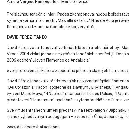
Aurora Vargas, Pansequito či Manolo Franco.
Pro slavnou tanečnici Marii Pagés zkomponoval hudbu k představe
kytaru a komorní orchestr „ Más allá de la luz“ Niño de Pura je 
flamencovou kytaru na Cordóbské konzervatoři.
DAVID PÉREZ-TANEC
David Pérez začal tancovat ve třinácti letech a jeho učiteli byli M
V roce 2004 získal jedno z nejvyšších tanečních ocenění „El Despl
2006 ocenění „Joven Flamenco de Andalucia“
Svoji profesionální kariéru započal na prknech slavných flamencový
David Pérez tancoval v představeních nejvýznamnějších flamenco
"Del Corazón al Tacón" společně se slavným „ El Mistelou“, "Andal
vytvořil Mario Maya, "4 Noches" s tanečnicí Luisou Palicio, "Puen
představení "Flamenpura" společně s kytaristou Niño de Pura a v 
Své virtuózní taneční umění představil na festivalech v Japonsku
rovněž vyhledávaným pedagogem – vyučoval v Číně, Japonsku, Tur
www.davidperezbailaor.com