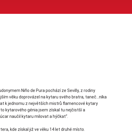
onymem Niño de Pura pochází ze Sevilly, z rodiny
jším věku doprovázel na kytaru svého bratra, taneč
...
níka
vat k jednomu z největších mistrů flamencové kytary
o kytarového génia jsem získal tu nejčistší a
car naučil kytaru milovat a hýčkat“.
era, kde získal již ve věku 14 let druhé místo.