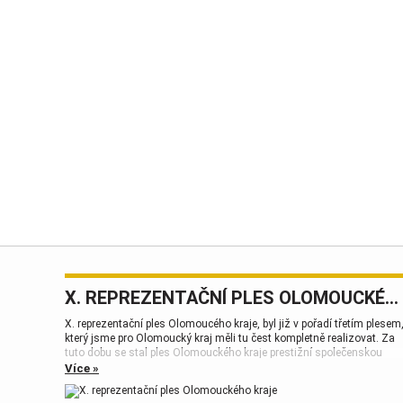
X. REPREZENTAČNÍ PLES OLOMOUCKÉHO KRAJE
X. reprezentační ples Olomoucého kraje, byl již v pořadí třetím plesem
který jsme pro Olomoucký kraj měli tu čest kompletně realizovat. Za
tuto dobu se stal ples Olomouckého kraje prestižní společenskou
událostí, která patří k vrcholům plesové sezóny.
Více »