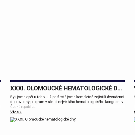
XXXI. OLOMOUCKÉ HEMATOLOGICKÉ DNY.
Byli jsme opět u toho. Již po šesté jsme kompletně zajistili dvoudenní
doprovodný program v rámci největšího hematologického kongresu v
České republice.
Více »
Tak zase za rok na viděnou přátelé.