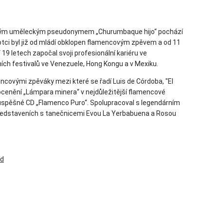
svým uměleckým pseudonymem „Churumbaque hijo“ pochází
ci byl již od mládí obklopen flamencovým zpěvem a od 11
19 letech započal svoji profesionální kariéru ve
ích festivalů ve Venezuele, Hong Kongu a v Mexiku.
covými zpěváky mezi které se řadí Luis de Córdoba, "El
 ocenění „Lámpara minera“ v nejdůležitější flamencové
 úspěšné CD „Flamenco Puro“. Spolupracoval s legendárním
 představeních s tanečnicemi Evou La Yerbabuena a Rosou
ed