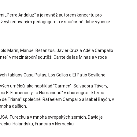
ni „Perro Andaluz“ a je rovněž autorem koncertu pro
rovněž vyhledávaným pedagogem a v současné době vyučuje
anolo Marín, Manuel Betanzos, Javier Cruz a Adéla Campallo.
ante“ v mezinárodní soutěži Cante de las Minas a v roce
ch tablaos Casa Patas, Los Gallos a El Patio Sevillano.
vých umělců jako například "Carmen" Salvadora Távory,
ucia El Flamenco y La Humanidad" v choreografii kterou
te de Triana" společně Rafaelem Campallo a Isabel Bayón, v
mnoha dalších.
, USA, Turecku a v mnoha evropských zemích. David je
ecku, Holandsku, Francii a v Německu.