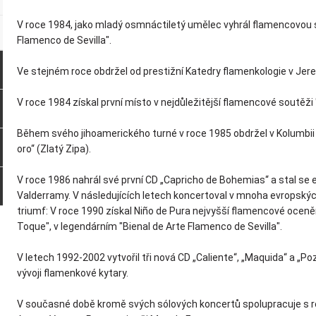
V roce 1984, jako mladý osmnáctiletý umělec vyhrál flamencovou s
Flamenco de Sevilla".
Ve stejném roce obdržel od prestižní Katedry flamenkologie v Jere
V roce 1984 získal první místo v nejdůležitější flamencové soutěži
Během svého jihoamerického turné v roce 1985 obdržel v Kolumbii
oro“ (Zlatý Zipa).
V roce 1986 nahrál své první CD „Capricho de Bohemias“ a stal se
Valderramy. V následujících letech koncertoval v mnoha evropských
triumf: V roce 1990 získal Niño de Pura nejvyšší flamencové oceněn
Toque", v legendárním "Bienal de Arte Flamenco de Sevilla".
V letech 1992-2002 vytvořil tři nová CD „Caliente“, „Maquida“ a „P
vývoji flamenkové kytary.
V současné době kromě svých sólových koncertů spolupracuje s 