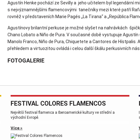
Agustín Henke pochází ze Sevilly a jeho učitelem byl legendární m
s nejvýznamnějšími flamencovými tanečníky mezi které patří Rafae
rovněž v představeních Marie Pagés „La Tirana“ a „República Flam
Agustínovy brilantní perkuse je možné slyšet na nahrávkách špič
Chano Lobato a Niño de Pura. V současné době vystupuje Agustín s
Manolo Franco, Niño de Pura, Chiquetete a Cantores de Hístpalis. 
přehledem a virtuozitou ovládá i celou další škálu perkusivních nás
FOTOGALERIE
FESTIVAL COLORES FLAMENCOS
,
Největší festival flamenca a Iberoamerické kultury ve střední a
východní Evropě.
Více »