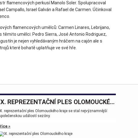
istr flamencových perkusí Manolo Soler. Spolupracoval
l Campallo, Israel Galván a Rafael de Carmen. Účinkoval
enco.
kových flamencových umělců: Carmen Linares, Lebrijano,
 těmito umělci: Pedro Sierra, José Antonio Rodriguez,
Agustín je nejen vyhledávaným hráčem na cajón ale s
trojů které bohatě uplatňuje ve své hře.
IX. REPREZENTAČNÍ PLES OLOMOUCKÉHO KRAJE
IX. reprezentační ples Olomouckého kraje se stal nejvýznamnější
společenskou událostí sezóny.
Více »