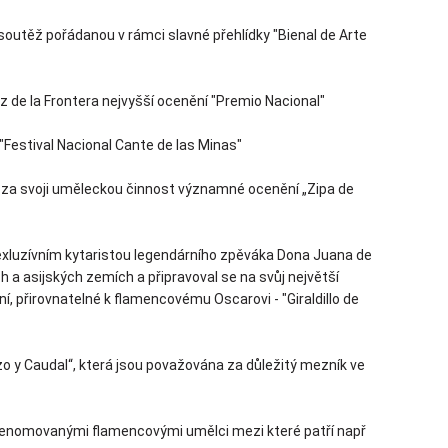
outěž pořádanou v rámci slavné přehlídky "Bienal de Arte
z de la Frontera nejvyšší ocenění "Premio Nacional"
 "Festival Nacional Cante de las Minas"
 za svoji uměleckou činnost významné ocenění „Zipa de
 exluzívním kytaristou legendárního zpěváka Dona Juana de
 a asijských zemích a připravoval se na svůj největší
í, přirovnatelné k flamencovému Oscarovi - "Giraldillo de
ozo y Caudal“, která jsou považována za důležitý mezník ve
renomovanými flamencovými umělci mezi které patří např