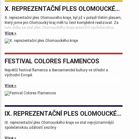
X. REPREZENTAČNÍ PLES OLOMOUCKÉHO KRAJE
X. reprezentační ples Olomoucého kraje, byl již v pořadí třetím plesem,
který jsme pro Olomoucký kraj měli tu čest kompletně realizovat. Za
tuto dobu se stal ples Olomouckého kraje prestižní společenskou
událostí, která patří k vrcholům plesové sezóny.
Více »
FESTIVAL COLORES FLAMENCOS
Největší festival flamenca a Iberoamerické kultury ve střední a
východní Evropě.
Více »
IX. REPREZENTAČNÍ PLES OLOMOUCKÉHO KRAJE
IX. reprezentační ples Olomouckého kraje se stal nejvýznamnější
společenskou událostí sezóny.
Více »