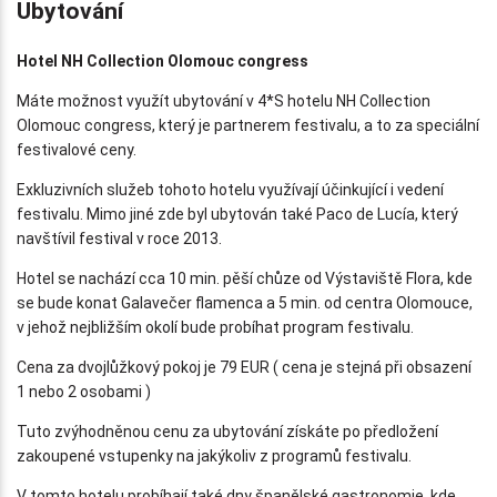
Ubytování
Hotel NH Collection Olomouc congress
Máte možnost využít ubytování v 4*S hotelu NH Collection
Olomouc congress, který je partnerem festivalu, a to za speciální
festivalové ceny.
Exkluzivních služeb tohoto hotelu využívají účinkující i vedení
festivalu. Mimo jiné zde byl ubytován také Paco de Lucía, který
navštívil festival v roce 2013.
Hotel se nachází cca 10 min. pěší chůze od Výstaviště Flora, kde
se bude konat Galavečer flamenca a 5 min. od centra Olomouce,
v jehož nejbližším okolí bude probíhat program festivalu.
Cena za dvojlůžkový pokoj je 79 EUR ( cena je stejná při obsazení
1 nebo 2 osobami )
Tuto zvýhodněnou cenu za ubytování získáte po předložení
zakoupené vstupenky na jakýkoliv z programů festivalu.
V tomto hotelu probíhají také dny španělské gastronomie, kde