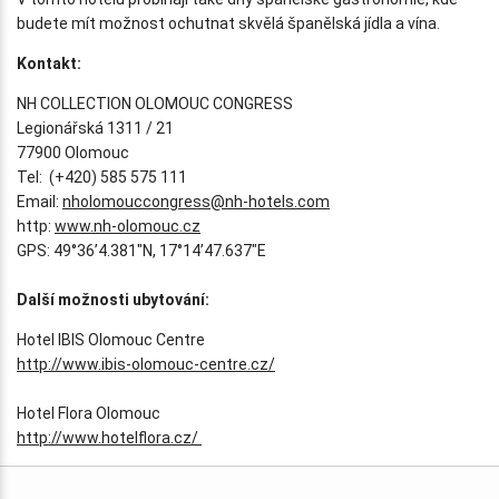
budete mít možnost ochutnat skvělá španělská jídla a vína.
Kontakt:
NH COLLECTION OLOMOUC CONGRESS
Legionářská 1311 / 21
77900 Olomouc
Tel: (+420) 585 575 111
Email:
nholomouccongress@nh-hotels.com
http:
www.nh-olomouc.cz
GPS: 49°36’4.381″N, 17°14’47.637″E
Další možnosti ubytování:
Hotel IBIS Olomouc Centre
http://www.ibis-olomouc-centre.cz/
Hotel Flora Olomouc
http://www.hotelflora.cz/