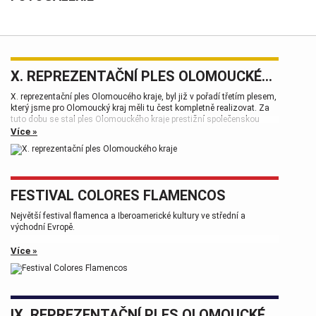
X. REPREZENTAČNÍ PLES OLOMOUCKÉHO KRAJE
X. reprezentační ples Olomoucého kraje, byl již v pořadí třetím plesem,
který jsme pro Olomoucký kraj měli tu čest kompletně realizovat. Za
tuto dobu se stal ples Olomouckého kraje prestižní společenskou
událostí, která patří k vrcholům plesové sezóny.
Více »
FESTIVAL COLORES FLAMENCOS
Největší festival flamenca a Iberoamerické kultury ve střední a
východní Evropě.
Více »
IX. REPREZENTAČNÍ PLES OLOMOUCKÉHO KRAJE