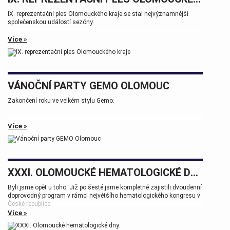
IX. reprezentační ples Olomouckého kraje se stal nejvýznamnější
společenskou událostí sezóny.
Více »
VÁNOČNÍ PARTY GEMO OLOMOUC
Zakončení roku ve velkém stylu Gemo.
Více »
XXXI. OLOMOUCKÉ HEMATOLOGICKÉ DNY.
Byli jsme opět u toho. Již po šesté jsme kompletně zajistili dvoudenní
doprovodný program v rámci největšího hematologického kongresu v
České republice.
Více »
Tak zase za rok na viděnou přátelé.