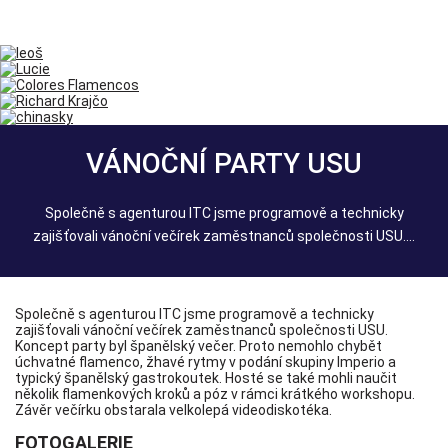
VÁNOČNÍ PARTY USU
Společně s agenturou ITC jsme programově a technicky
zajišťovali vánoční večírek zaměstnanců společnosti USU....
Společně s agenturou ITC jsme programově a technicky
zajišťovali vánoční večírek zaměstnanců společnosti USU.
Koncept party byl španělský večer. Proto nemohlo chybět
úchvatné flamenco, žhavé rytmy v podání skupiny Imperio a
typický španělský gastrokoutek. Hosté se také mohli naučit
několik flamenkových kroků a póz v rámci krátkého workshopu.
Závěr večírku obstarala velkolepá videodiskotéka.
FOTOGALERIE