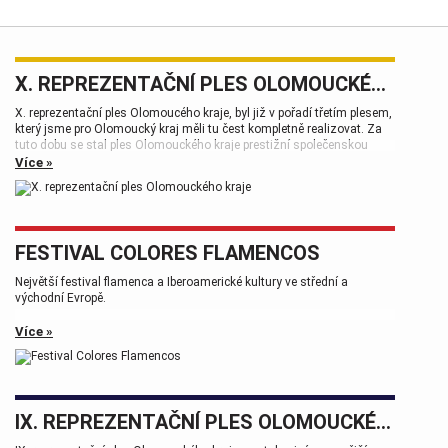
X. REPREZENTAČNÍ PLES OLOMOUCKÉHO KRAJE
X. reprezentační ples Olomoucého kraje, byl již v pořadí třetím plesem,
který jsme pro Olomoucký kraj měli tu čest kompletně realizovat. Za
tuto dobu se stal ples Olomouckého kraje prestižní společenskou
událostí, která patří k vrcholům plesové sezóny.
Více »
FESTIVAL COLORES FLAMENCOS
Největší festival flamenca a Iberoamerické kultury ve střední a
východní Evropě.
Více »
IX. REPREZENTAČNÍ PLES OLOMOUCKÉHO KRAJE