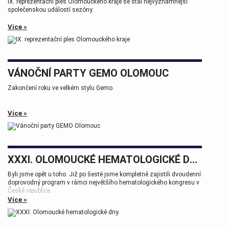
IX. reprezentační ples Olomouckého kraje se stal nejvýznamnější
společenskou událostí sezóny.
Více »
VÁNOČNÍ PARTY GEMO OLOMOUC
Zakončení roku ve velkém stylu Gemo.
Více »
XXXI. OLOMOUCKÉ HEMATOLOGICKÉ DNY.
Byli jsme opět u toho. Již po šesté jsme kompletně zajistili dvoudenní
doprovodný program v rámci největšího hematologického kongresu v
České republice.
Více »
Tak zase za rok na viděnou přátelé.