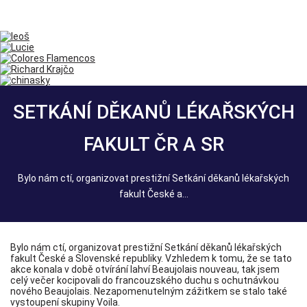
SETKÁNÍ DĚKANŮ LÉKAŘSKÝCH
FAKULT ČR A SR
Bylo nám ctí, organizovat prestižní Setkání děkanů lékařských
fakult České a...
Bylo nám ctí, organizovat prestižní Setkání děkanů lékařských
fakult České a Slovenské republiky. Vzhledem k tomu, že se tato
akce konala v době otvírání lahví Beaujolais nouveau, tak jsem
celý večer kocipovali do francouzského duchu s ochutnávkou
nového Beaujolais. Nezapomenutelným zážitkem se stalo také
vystoupení skupiny Voila.