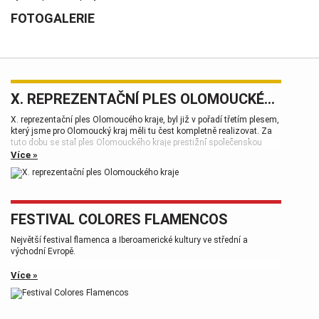
FOTOGALERIE
X. REPREZENTAČNÍ PLES OLOMOUCKÉHO KRAJE
X. reprezentační ples Olomoucého kraje, byl již v pořadí třetím plesem,
který jsme pro Olomoucký kraj měli tu čest kompletně realizovat. Za
tuto dobu se stal ples Olomouckého kraje prestižní společenskou
událostí, která patří k vrcholům plesové sezóny.
Více »
FESTIVAL COLORES FLAMENCOS
Největší festival flamenca a Iberoamerické kultury ve střední a
východní Evropě.
Více »