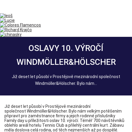
OSLAVY 10. VÝROČÍ
WINDMÖLLER&HÖLSCHER
Již deset let působí v Prostějově mezinárodní společnost
Windmöller&Hölscher. Bylo nám...
Již deset let působí v Prostějově mezinárodní
společnost Windmöller&Hölscher. Bylo nám velkým potěšením
připravit pro zaměstnance firmy a jejich rodinné příslušníky
Family day u příležitosti oslav 10. výročí. Téměř 700 návštěvníků
oblehlo areál hotelu Tennis Club a přilehlý centrální kurt. Zábavu
měla doslova celá rodina, od těch nejmenších až po dospělé.