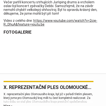
Večer patřil koncertu strhujících Jumping drums a vrcholem
oslav byl koncert zpěvačky Debbi. Samozřejmě, že na závěr
nemohl chybět velkolepý ohňostroj. Byl to opravdu krásný den,
děkujeme, že jsme mohli být při tom!
Video z celého dne:
https://www.youtube.com/watch?v=2cje-
R_DhuA&feature=youtu.be
FOTOGALERIE
X. REPREZENTAČNÍ PLES OLOMOUCKÉHO KRAJE
X. reprezentační ples Olomoucého kraje, byl již v pořadí třetím plesem,
který jsme pro Olomoucký kraj měli tu čest kompletně realizovat. Za
tuto dobu se stal ples Olomouckého kraje prestižní společenskou
událostí, která patří k vrcholům plesové sezóny.
Více »