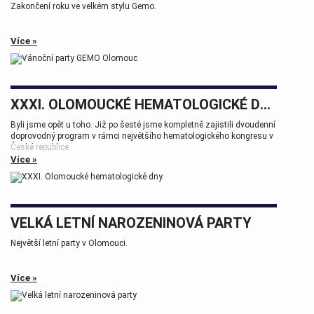
Zakončení roku ve velkém stylu Gemo.
Více »
XXXI. OLOMOUCKÉ HEMATOLOGICKÉ DNY.
Byli jsme opět u toho. Již po šesté jsme kompletně zajistili dvoudenní
doprovodný program v rámci největšího hematologického kongresu v
České republice.
Více »
Tak zase za rok na viděnou přátelé.
VELKÁ LETNÍ NAROZENINOVÁ PARTY
Největší letní party v Olomouci.
Více »