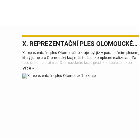
X. REPREZENTAČNÍ PLES OLOMOUCKÉHO KRAJE
X. reprezentační ples Olomoucého kraje, byl již v pořadí třetím plesem
který jsme pro Olomoucký kraj měli tu čest kompletně realizovat. Za
tuto dobu se stal ples Olomouckého kraje prestižní společenskou
událostí, která patří k vrcholům plesové sezóny.
Více »