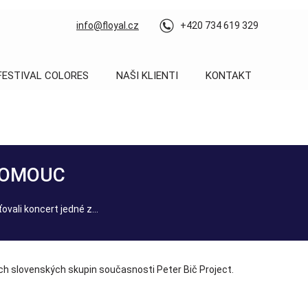
info@floyal.cz
+420 734 619 329
FESTIVAL COLORES
NAŠI KLIENTI
KONTAKT
LOMOUC
vali koncert jedné z...
ch slovenských skupin současnosti Peter Bič Project.