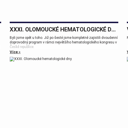
XXXI. OLOMOUCKÉ HEMATOLOGICKÉ DNY.
Byli jsme opět u toho. Již po šesté jsme kompletně zajistili dvoudenní
doprovodný program v rámci největšího hematologického kongresu v
České republice.
Více »
Tak zase za rok na viděnou přátelé.