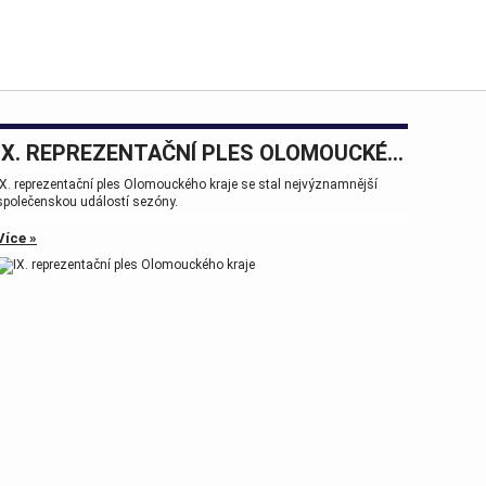
IX. REPREZENTAČNÍ PLES OLOMOUCKÉHO KRAJE
IX. reprezentační ples Olomouckého kraje se stal nejvýznamnější
společenskou událostí sezóny.
Více »