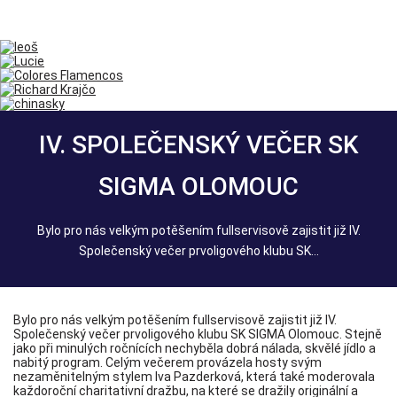
IV. SPOLEČENSKÝ VEČER SK
SIGMA OLOMOUC
Bylo pro nás velkým potěšením fullservisově zajistit již IV.
Společenský večer prvoligového klubu SK...
Bylo pro nás velkým potěšením fullservisově zajistit již IV.
Společenský večer prvoligového klubu SK SIGMA Olomouc. Stejně
jako při minulých ročnících nechyběla dobrá nálada, skvělé jídlo a
nabitý program. Celým večerem provázela hosty svým
nezaměnitelným stylem Iva Pazderková, která také moderovala
každoroční charitativní dražbu, na které se dražily originální a