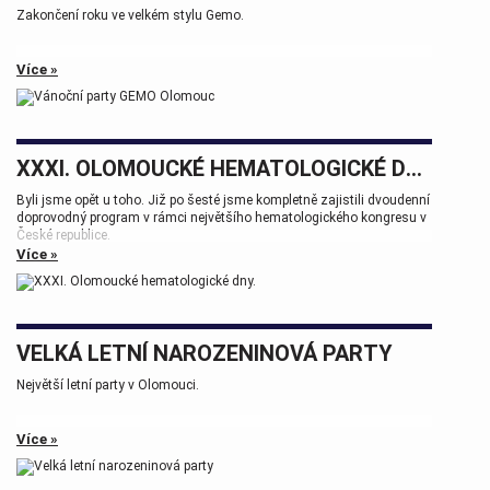
Zakončení roku ve velkém stylu Gemo.
Více »
XXXI. OLOMOUCKÉ HEMATOLOGICKÉ DNY.
Byli jsme opět u toho. Již po šesté jsme kompletně zajistili dvoudenní
doprovodný program v rámci největšího hematologického kongresu v
České republice.
Více »
Tak zase za rok na viděnou přátelé.
VELKÁ LETNÍ NAROZENINOVÁ PARTY
Největší letní party v Olomouci.
Více »