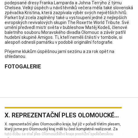
podepsané dresy Franka Lamparda a Johna Terryho z týmu
Chelsea. Velký úspěch u návštěvníků večera měla také slovenská
zpěvačka Kristina, která zazpívala výběr svých největších hitů.
Parket byl zcela zaplněný také u vystoupení jedné z nejlepších
evropských revivalových skupin The Roxette World Tribute. Své
umění předvedl mistr světa v bubleshow Matěj Kodeš, členové
baletního souboru Moravského divadla Olomouc a závěr patřil
hudební skupině Amigos. Ti, kteří neměli štěstí v tombole, si
alespoň odnesli památku v podobě originální fotografie.
Přejeme klukům úspěšnou jarní sezónu a za rok opět na
shledanou.
FOTOGALERIE
X. REPREZENTAČNÍ PLES OLOMOUCKÉHO KRAJE
X. reprezentační ples Olomoucého kraje, byl již v pořadí třetím plesem,
který jsme pro Olomoucký kraj měli tu čest kompletně realizovat. Za
tuto dobu se stal ples Olomouckého kraje prestižní společenskou