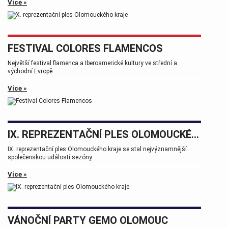
událostí, která patří k vrcholům plesové sezóny.
Více »
FESTIVAL COLORES FLAMENCOS
Největší festival flamenca a Iberoamerické kultury ve střední a
východní Evropě.
Více »
IX. REPREZENTAČNÍ PLES OLOMOUCKÉHO KRAJE
IX. reprezentační ples Olomouckého kraje se stal nejvýznamnější
společenskou událostí sezóny.
Více »
VÁNOČNÍ PARTY GEMO OLOMOUC