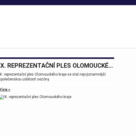
IX. REPREZENTAČNÍ PLES OLOMOUCKÉHO KRAJE
IX. reprezentační ples Olomouckého kraje se stal nejvýznamnější
společenskou událostí sezóny.
Více »