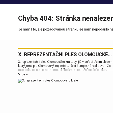
Chyba 404: Stránka nenaleze
Je nám líto, ale požadovanou stránku se nám nepodařilo na
X. REPREZENTAČNÍ PLES OLOMOUCKÉHO KRAJE
X. reprezentační ples Olomoucého kraje, byl již v pořadí třetím plesem
který jsme pro Olomoucký kraj měli tu čest kompletně realizovat. Za
tuto dobu se stal ples Olomouckého kraje prestižní společenskou
událostí, která patří k vrcholům plesové sezóny.
Více »