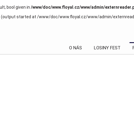
t, bool given in
/www/doc/www.floyal.cz/www/admin/externreader.
 by (output started at /www/doc/www.floyal.cz/www/admin/externreade
O NÁS
LOSINY FEST