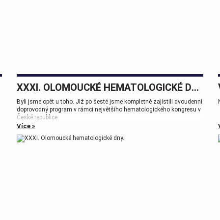
XXXI. OLOMOUCKÉ HEMATOLOGICKÉ DNY.
Byli jsme opět u toho. Již po šesté jsme kompletně zajistili dvoudenní
doprovodný program v rámci největšího hematologického kongresu v
České republice.
Více »
Tak zase za rok na viděnou přátelé.