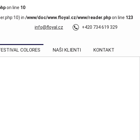
php
on line
10
r.php:10) in
/www/doc/www.floyal.cz/www/reader.php
on line
123
info@floyal.cz
+420 734 619 329
FESTIVAL COLORES
NAŠI KLIENTI
KONTAKT